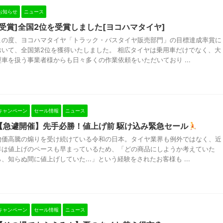
お知らせ
ニュース
[受賞]全国2位を受賞しました[ヨコハマタイヤ]
この度、ヨコハマタイヤ「トラック・バスタイヤ販売部門」の目標達成率賞に
おいて、全国第2位を獲得いたしました。 相広タイヤは乗用車だけでなく、大
型車を扱う事業者様からも日々多くの作業依頼をいただいており ...
キャンペーン
セール情報
ニュース
【急遽開催】先手必勝！値上げ前 駆け込み緊急セール
物価高騰の煽りを受け続けている令和の日本。タイヤ業界も例外ではなく、近
年は値上げのペースも早まっているため、「どの商品にしようか考えていた
ら、知らぬ間に値上げしていた...」という経験をされたお客様も ...
キャンペーン
セール情報
ニュース