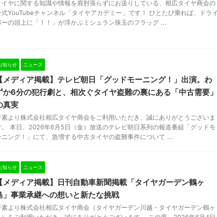
タイヤに関する知識や情報を肩肘張らずにお送りしている、相広タイヤ商会の
公式YouTubeチャンネル「タイヤアカデミー」です！ ひとたび乗れば、ドラ
バーの頭上に「！！」が浮かぶミシュラン珠玉のフラッグ ...
お知らせ
ニュース
【メディア掲載】テレビ朝日「グッドモーニング！」出演。わ
ずか6分の犯行劇と、相次ぐタイヤ盗難の裏にある「中古需要
の真実
平素より株式会社相広タイヤ商会をご利用いただき、誠にありがとうございま
す。 本日、2026年6月5日（金）放送のテレビ朝日系列の報道番組「グッドモ
ーニング！」にて、急増する中古タイヤの盗難事件について ...
お知らせ
ニュース
【メディア掲載】日刊自動車新聞掲載「タイヤガーデン鶴ヶ
島」事業承継への想いと新たな挑戦
平素より株式会社相広タイヤ商会（タイヤガーデン川越・タイヤガーデン鶴ヶ