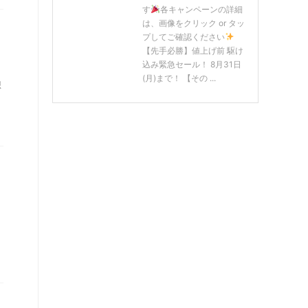
す
各キャンペーンの詳細
は、画像をクリック or タッ
プしてご確認ください
【先手必勝】値上げ前 駆け
込み緊急セール！ 8月31日
(月)まで！ 【その ...
想