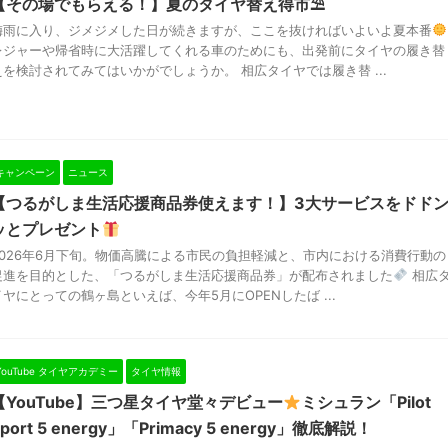
【その場でもらえる！】夏のタイヤ替え得市⛱
梅雨に入り、ジメジメした日が続きますが、ここを抜ければいよいよ夏本番
レジャーや帰省時に大活躍してくれる車のためにも、出発前にタイヤの履き替
えを検討されてみてはいかがでしょうか。 相広タイヤでは履き替 ...
キャンペーン
ニュース
【つるがしま生活応援商品券使えます！】3大サービスをドド
ッとプレゼント
2026年6月下旬。物価高騰による市民の負担軽減と、市内における消費行動の
促進を目的とした、「つるがしま生活応援商品券」が配布されました
相広
イヤにとっての鶴ヶ島といえば、今年5月にOPENしたば ...
YouTube タイヤアカデミー
タイヤ情報
【YouTube】三つ星タイヤ堂々デビュー
ミシュラン「Pilot
Sport 5 energy」「Primacy 5 energy」徹底解説！