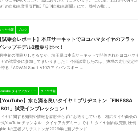
島）をご利用いただき、誠にありがとうございます。 この度、2026年6月4日
発行の自動車業界専門紙『日刊自動車新聞』にて、弊社が取 ...
タイヤ情報
ブログ
【試乗会レポート】本庄サーキットでヨコハマタイヤのフラッ
グシップモデル2種乗り比べ！
5月中旬の雨降りしきるなか、埼玉県は本庄サーキットで開催されたヨコハマ
イヤの試乗会に参加してまいりました！ 今回試乗したのは、抜群の走行安定
誇る「ADVAN Sport V107(アドバンスポー ...
YouTube タイヤアカデミー
タイヤ情報
【YouTube】水も滴る良いタイヤ！ブリヂストン「FINESSA
HB01」試乗インプレッション！
タイヤに関する知識や情報を肩肘張らずにお送りしている、相広タイヤ商会の
公式YouTubeチャンネル「タイヤアカデミー」です！ タイヤ国内販売数 圧倒
的No.1の王者ブリヂストンが2026年に新ブランド ...