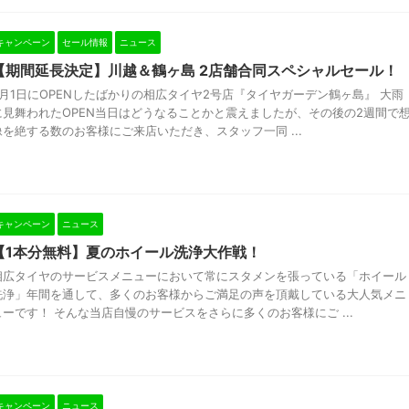
キャンペーン
セール情報
ニュース
【期間延長決定】川越＆鶴ヶ島 2店舗合同スペシャルセール！
5月1日にOPENしたばかりの相広タイヤ2号店『タイヤガーデン鶴ヶ島』 大雨
に見舞われたOPEN当日はどうなることかと震えましたが、その後の2週間で
像を絶する数のお客様にご来店いただき、スタッフ一同 ...
キャンペーン
ニュース
【1本分無料】夏のホイール洗浄大作戦！
相広タイヤのサービスメニューにおいて常にスタメンを張っている「ホイール
洗浄」年間を通して、多くのお客様からご満足の声を頂戴している大人気メニ
ューです！ そんな当店自慢のサービスをさらに多くのお客様にご ...
キャンペーン
ニュース