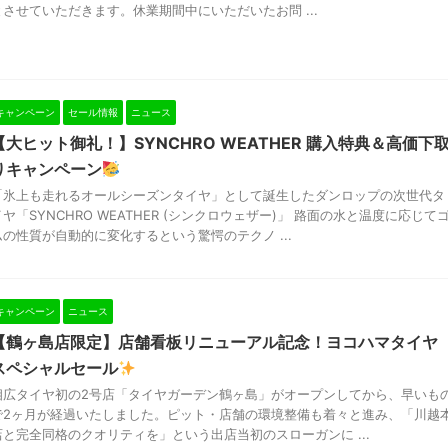
とさせていただきます。休業期間中にいただいたお問 ...
キャンペーン
セール情報
ニュース
【大ヒット御礼！】SYNCHRO WEATHER 購入特典＆高価下
りキャンペーン
「氷上も走れるオールシーズンタイヤ」として誕生したダンロップの次世代タ
イヤ「SYNCHRO WEATHER (シンクロウェザー)」 路面の水と温度に応じて
ムの性質が自動的に変化するという驚愕のテクノ ...
キャンペーン
ニュース
【鶴ヶ島店限定】店舗看板リニューアル記念！ヨコハマタイヤ
スペシャルセール
相広タイヤ初の2号店「タイヤガーデン鶴ヶ島」がオープンしてから、早いも
で2ヶ月が経過いたしました。ピット・店舗の環境整備も着々と進み、「川越
店と完全同格のクオリティを」という出店当初のスローガンに ...