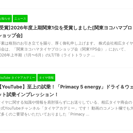
お知らせ
ニュース
[受賞]2026年度上期関東1位を受賞しました[関東ヨコハマプロ
ショップ会]
平素は格別のお引き立てを賜り、厚く御礼申し上げます。 株式会社相広タイ
商会は、「関東ヨコハマタイヤプロショップ会（関東YPS会）」において、
026年上半期（1月〜6月）のLT/TB（ライトトラック ...
YouTube タイヤアカデミー
タイヤ情報
【YouTube】至上の試乗！「Primacy 5 energy」ドライ＆ウ
ット試乗インプレッション！
タイヤに関する知識や情報を肩肘張らずにお送りしている、相広タイヤ商会の
公式YouTubeチャンネル「タイヤアカデミー」です！ 動画のコメント欄でも
変多くのご要望をいただいておりました「Primacy ...