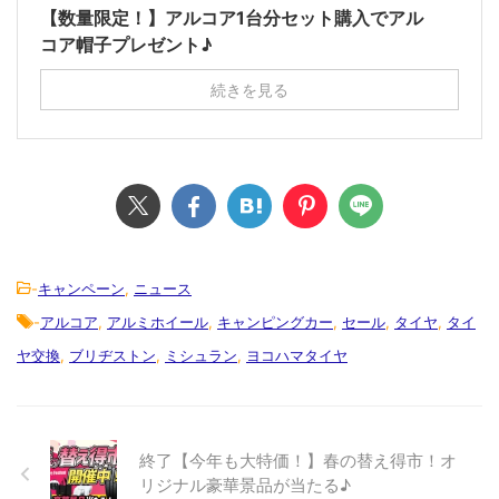
【数量限定！】アルコア1台分セット購入でアル
コア帽子プレゼント♪
続きを見る
-
キャンペーン
,
ニュース
-
アルコア
,
アルミホイール
,
キャンピングカー
,
セール
,
タイヤ
,
タイ
ヤ交換
,
ブリヂストン
,
ミシュラン
,
ヨコハマタイヤ
終了【今年も大特価！】春の替え得市！オ
リジナル豪華景品が当たる♪