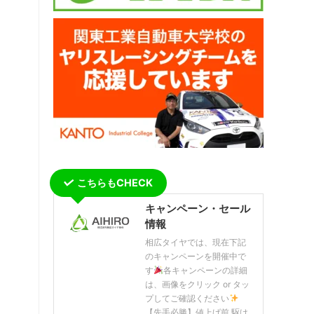
こちらもCHECK
キャンペーン・セール
情報
相広タイヤでは、現在下記
のキャンペーンを開催中で
す
各キャンペーンの詳細
は、画像をクリック or タッ
プしてご確認ください
【先手必勝】値上げ前 駆け