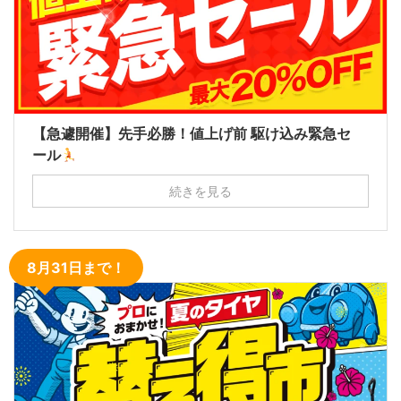
【急遽開催】先手必勝！値上げ前 駆け込み緊急セ
ール
続きを見る
8月31日まで！