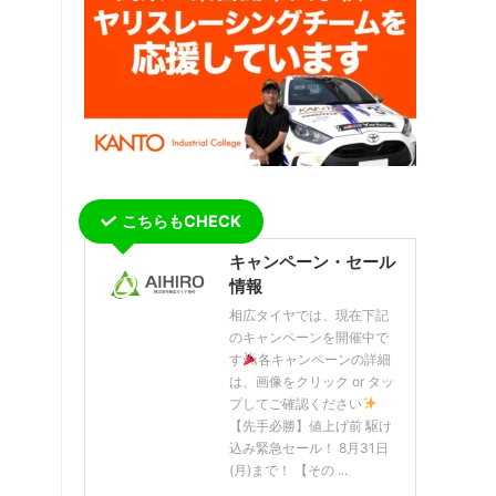
こちらもCHECK
キャンペーン・セール
情報
相広タイヤでは、現在下記
のキャンペーンを開催中で
す
各キャンペーンの詳細
は、画像をクリック or タッ
プしてご確認ください
【先手必勝】値上げ前 駆け
込み緊急セール！ 8月31日
(月)まで！ 【その ...