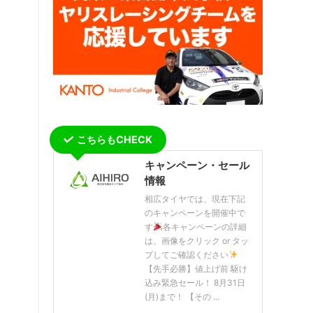
こちらもCHECK
キャンペーン・セール
情報
相広タイヤでは、現在下記
のキャンペーンを開催中で
す
各キャンペーンの詳細
は、画像をクリック or タッ
プしてご確認ください
【先手必勝】値上げ前 駆け
込み緊急セール！ 8月31日
(月)まで！ 【その ...