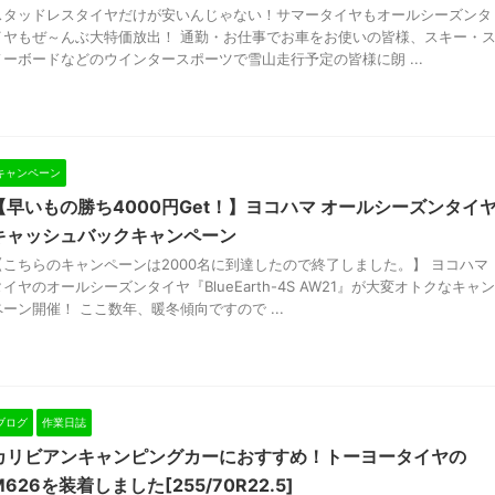
スタッドレスタイヤだけが安いんじゃない！サマータイヤもオールシーズンタ
イヤもぜ～んぶ大特価放出！ 通勤・お仕事でお車をお使いの皆様、スキー・
ノーボードなどのウインタースポーツで雪山走行予定の皆様に朗 ...
キャンペーン
【早いもの勝ち4000円Get！】ヨコハマ オールシーズンタイ
キャッシュバックキャンペーン
【こちらのキャンペーンは2000名に到達したので終了しました。】 ヨコハマ
タイヤのオールシーズンタイヤ『BlueEarth-4S AW21』が大変オトクなキャン
ペーン開催！ ここ数年、暖冬傾向ですので ...
ブログ
作業日誌
カリビアンキャンピングカーにおすすめ！トーヨータイヤの
M626を装着しました[255/70R22.5]