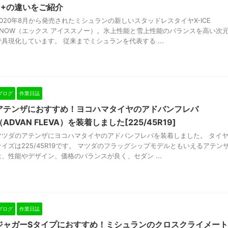
3+の違いをご紹介
2020年8月から発売されたミシュランの新しいスタッドレスタイヤX-ICE
SNOW（エックス アイススノー）。氷上性能と雪上性能のバランスを高い次
で具現化しています。 従来までミシュランを代表する ...
ブログ
作業日誌
アテンザにおすすめ！ヨコハマタイヤのアドバンフレバ
（ADVAN FLEVA）を装着しました[225/45R19]
マツダのアテンザにヨコハマタイヤのアドバンフレバを装着しました。 タイ
サイズは225/45R19です。 マツダのフラッグシップモデルともいえるアテン
は、性能やデザイン、価格のバランスが良く、セダン ...
ブログ
作業日誌
ジャガーSタイプにおすすめ！ミシュランのクロスクライメート