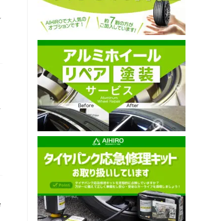
ン
小
ザ