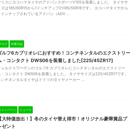
ヤリスにヨコハマタイヤのアドバンスポーツV105を装着しました。 タイヤサ
イズは185/60R15から1インチアップの195/50R16です。 ヨコハマタイヤから
ラインナップされているアドバン（ADV ...
ブログ
作業日誌
ゴルフ6カブリオレにおすすめ！コンチネンタルのエクストリ
ム・コンタクト DWS06を装着しました[225/45ZR17]
フォルクスワーゲンのゴルフ6 カブリオレにコンチネンタルのエクストリー
ム・コンタクト DWS06を装着しました。 タイヤサイズは225/45ZR17です。
コンチネンタルタイヤはドイツのタイヤメーカー ...
キャンペーン
ニュース
【大特価放出！】冬のタイヤ替え得市！オリジナル豪華賞品プ
レゼント