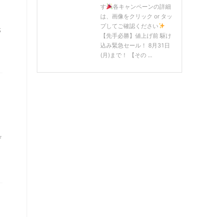
す
各キャンペーンの詳細
は、画像をクリック or タッ
プしてご確認ください
元
【先手必勝】値上げ前 駆け
込み緊急セール！ 8月31日
(月)まで！ 【その ...
ヤ
ザ