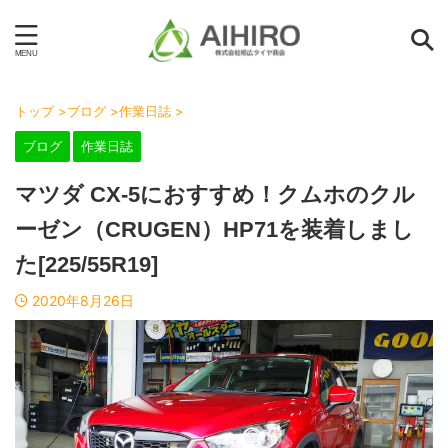
トップ
>
ブログ
>
作業日誌
>
ブログ
作業日誌
マツダ CX-5におすすめ！クムホのクル
ーゼン（CRUGEN）HP71を装着しまし
た[225/55R19]
2020年8月26日