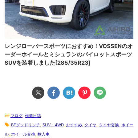
レンジローバースポーツにおすすめ！VOSSENのオ
ーダーホイールとミシュランのパイロットスポーツ
SUVを装着しました[285/35R23]
-
ブログ
,
作業日誌
-
BFグッドリッチ
,
SUV・4WD
,
おすすめ
,
タイヤ
,
タイヤ交換
,
ホイー
ル
,
ホイール交換
,
輸入車