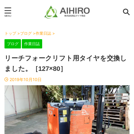
トップ
>
ブログ
>
作業日誌
>
ブログ
作業日誌
リーチフォークリフト用タイヤを交換し
ました。［127×80］
2019年10月10日