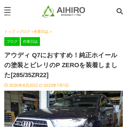
トップ
>
ブログ
>
作業日誌
>
ブログ
作業日誌
アウディ Q7におすすめ！純正ホイール
の塗装とピレリのP ZEROを装着しまし
た[285/35ZR22]
2020年8月20日
2022年7月1日