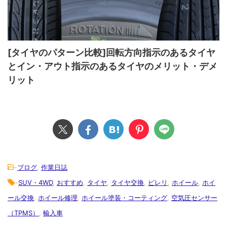
[タイヤのパターン比較]回転方向指示のあるタイヤ
とイン・アウト指示のあるタイヤのメリット・デメ
リット
-
ブログ
,
作業日誌
-
SUV・4WD
,
おすすめ
,
タイヤ
,
タイヤ交換
,
ピレリ
,
ホイール
,
ホイ
ール交換
,
ホイール修理
,
ホイール塗装・コーティング
,
空気圧センサー
（TPMS）
,
輸入車