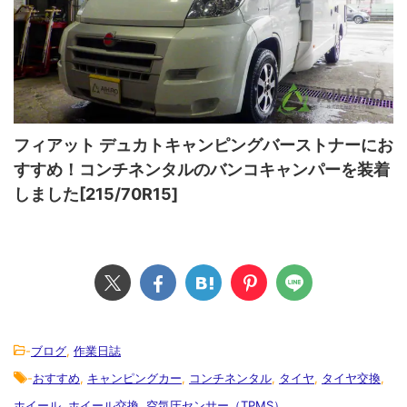
フィアット デュカトキャンピングバーストナーにお
すすめ！コンチネンタルのバンコキャンパーを装着
しました[215/70R15]
-
ブログ
,
作業日誌
-
おすすめ
,
キャンピングカー
,
コンチネンタル
,
タイヤ
,
タイヤ交換
,
ホイール
,
ホイール交換
,
空気圧センサー（TPMS）