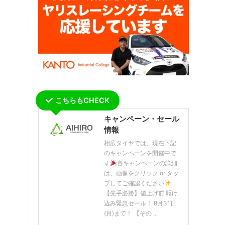
こちらもCHECK
キャンペーン・セール
情報
相広タイヤでは、現在下記
のキャンペーンを開催中で
す
各キャンペーンの詳細
は、画像をクリック or タッ
プしてご確認ください
【先手必勝】値上げ前 駆け
込み緊急セール！ 8月31日
(月)まで！ 【その ...