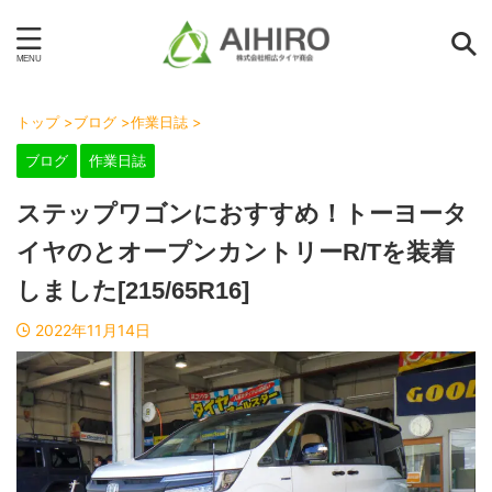
トップ
>
ブログ
>
作業日誌
>
ブログ
作業日誌
ステップワゴンにおすすめ！トーヨータ
イヤのとオープンカントリーR/Tを装着
しました[215/65R16]
2022年11月14日