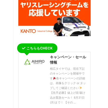
こちらもCHECK
キャンペーン・セール
情報
相広タイヤでは、現在下記
のキャンペーンを開催中で
す
各キャンペーンの詳細
は、画像をクリック or タッ
プしてご確認ください
【先手必勝】値上げ前 駆け
込み緊急セール！ 8月31日
(月)まで！ 【その ...