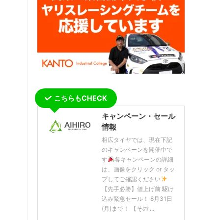
こちらもCHECK
キャンペーン・セール
情報
相広タイヤでは、現在下記
のキャンペーンを開催中で
す
各キャンペーンの詳細
は、画像をクリック or タッ
プしてご確認ください
【先手必勝】値上げ前 駆け
込み緊急セール！ 8月31日
(月)まで！ 【その ...