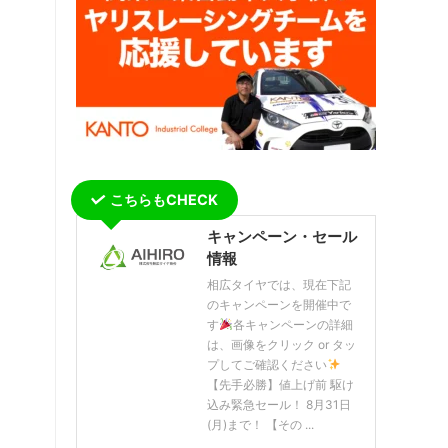
こちらもCHECK
キャンペーン・セール
情報
相広タイヤでは、現在下記
のキャンペーンを開催中で
す
各キャンペーンの詳細
は、画像をクリック or タッ
プしてご確認ください
【先手必勝】値上げ前 駆け
込み緊急セール！ 8月31日
(月)まで！ 【その ...