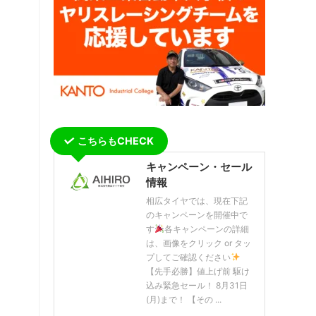
こちらもCHECK
キャンペーン・セール
情報
相広タイヤでは、現在下記
のキャンペーンを開催中で
す
各キャンペーンの詳細
は、画像をクリック or タッ
プしてご確認ください
【先手必勝】値上げ前 駆け
込み緊急セール！ 8月31日
(月)まで！ 【その ...