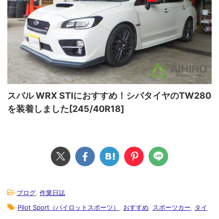
スバル WRX STIにおすすめ！シバタイヤのTW280
を装着しました[245/40R18]
-
ブログ
,
作業日誌
-
Pilot Sport（パイロットスポーツ）
,
おすすめ
,
スポーツカー
,
タイ