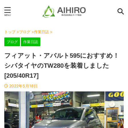
トップ
>
ブログ
>
作業日誌
>
ブログ
作業日誌
フィアット・アバルト595におすすめ！
シバタイヤのTW280を装着しました
[205/40R17]
2022年5月18日