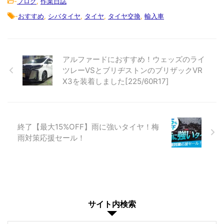
-
ブログ
,
作業日誌
-
おすすめ
,
シバタイヤ
,
タイヤ
,
タイヤ交換
,
輸入車
アルファードにおすすめ！ウェッズのライ
ツレーVSとブリヂストンのブリザックVR
X3を装着しました[225/60R17]
終了【最大15%OFF】雨に強いタイヤ！梅
雨対策応援セール！
サイト内検索