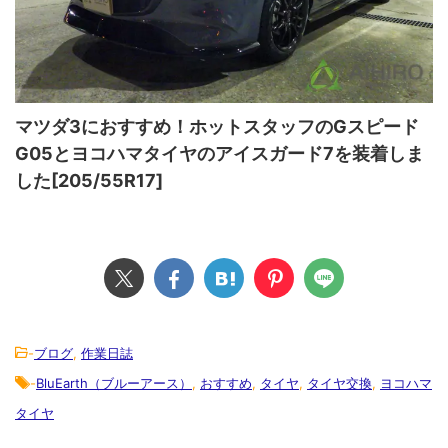
マツダ3におすすめ！ホットスタッフのGスピード
G05とヨコハマタイヤのアイスガード7を装着しま
した[205/55R17]
-
ブログ
,
作業日誌
-
BluEarth（ブルーアース）
,
おすすめ
,
タイヤ
,
タイヤ交換
,
ヨコハマ
タイヤ