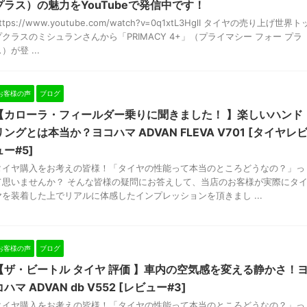
プラス）の魅力をYouTubeで発信中です！
ttps://www.youtube.com/watch?v=0q1xtL3HglI タイヤの売り上げ世界ト
プクラスのミシュランさんから「PRIMACY 4+」（プライマシー フォー プラ
）が登 ...
お客様の声
ブログ
【カローラ・フィールダー乗りに聞きました！ 】楽しいハンド
リングとは本当か？ヨコハマ ADVAN FLEVA V701 [タイヤレ
ュー#5]
タイヤ購入をお考えの皆様！「タイヤの性能って本当のところどうなの？」っ
て思いませんか？ そんな皆様の疑問にお答えして、当店のお客様が実際にタ
ヤを装着した上でリアルに体感したインプレッションを頂きまし ...
お客様の声
ブログ
【ザ・ビートル タイヤ 評価 】車内の空気感を変える静かさ！
コハマ ADVAN db V552 [レビュー#3]
タイヤ購入をお考えの皆様！「タイヤの性能って本当のところどうなの？」っ