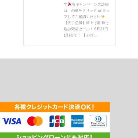
す
各キャンペーンの詳細
は、画像をクリック or タッ
プしてご確認ください
【先手必勝】値上げ前 駆け
込み緊急セール！ 8月31日
(月)まで！ 【その ...