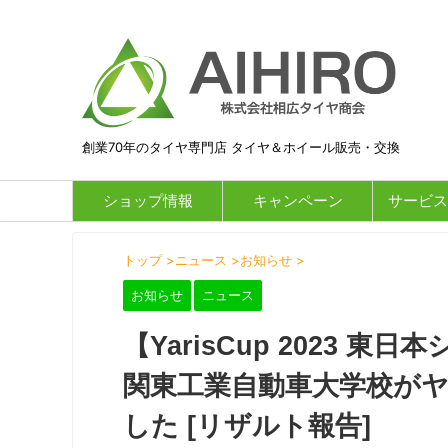
創業70年のタイヤ専門店 タイヤ＆ホイール販売・交換
ショップ情報
キャンペーン
サービス
トップ
>
ニュース
>
お知らせ
>
お知らせ
ニュース
【YarisCup 2023 東
関東工業自動車大学校がヤリ
した [リザルト報告]