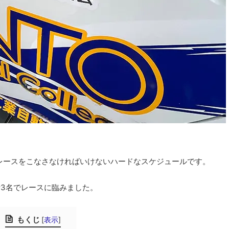
2レースをこなさなければいけないハードなスケジュールです。
計3名でレースに臨みました。
もくじ
[
表示
]