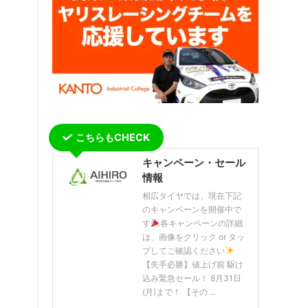
こちらもCHECK
キャンペーン・セール
情報
相広タイヤでは、現在下記
のキャンペーンを開催中で
す
各キャンペーンの詳細
は、画像をクリック or タッ
プしてご確認ください
【先手必勝】値上げ前 駆け
込み緊急セール！ 8月31日
(月)まで！ 【その ...