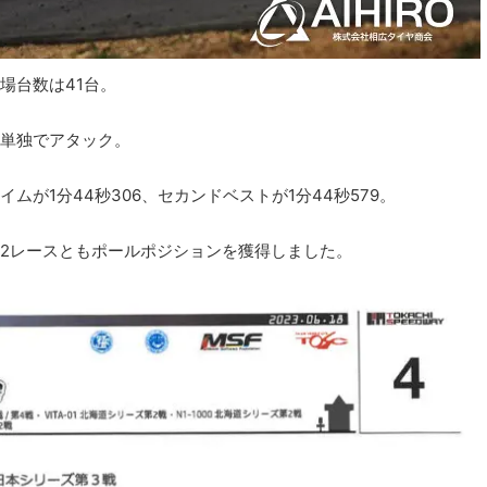
場台数は41台。
単独でアタック。
が1分44秒306、セカンドベストが1分44秒579。
2レースともポールポジションを獲得しました。