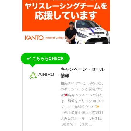
こちらもCHECK
キャンペーン・セール
情報
相広タイヤでは、現在下記
のキャンペーンを開催中で
す
各キャンペーンの詳細
は、画像をクリック or タッ
プしてご確認ください
【先手必勝】値上げ前 駆け
込み緊急セール！ 8月31日
(月)まで！ 【その ...