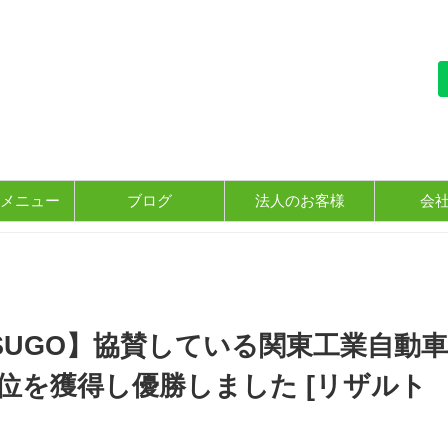
メニュー
ブログ
法人のお客様
会
SUGO】協賛している関東工業自動車
位を獲得し優勝しました [リザルト