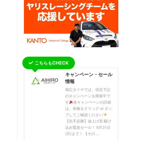
こちらもCHECK
キャンペーン・セール
情報
相広タイヤでは、現在下記
のキャンペーンを開催中で
す
各キャンペーンの詳細
は、画像をクリック or タッ
プしてご確認ください
【先手必勝】値上げ前 駆け
込み緊急セール！ 8月31日
(月)まで！ 【その ...