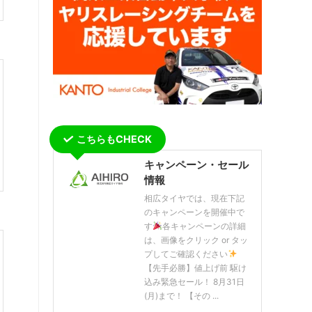
こちらもCHECK
キャンペーン・セール
情報
相広タイヤでは、現在下記
のキャンペーンを開催中で
す
各キャンペーンの詳細
は、画像をクリック or タッ
プしてご確認ください
【先手必勝】値上げ前 駆け
込み緊急セール！ 8月31日
(月)まで！ 【その ...