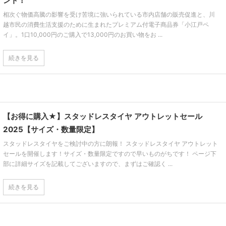
ント！
相次ぐ物価高騰の影響を受け苦境に強いられている市内店舗の販売促進と、川
越市民の消費生活支援のために生まれたプレミアム付電子商品券「小江戸ペ
イ」。1口10,000円のご購入で13,000円のお買い物をお ...
続きを見る
【お得に購入★】スタッドレスタイヤ アウトレットセール
2025【サイズ・数量限定】
スタッドレスタイヤをご検討中の方に朗報！ スタッドレスタイヤ アウトレット
セールを開催します！サイズ・数量限定ですので早いものがちです！ ページ下
部に詳細サイズを記載してございますので、まずはご確認く ...
続きを見る