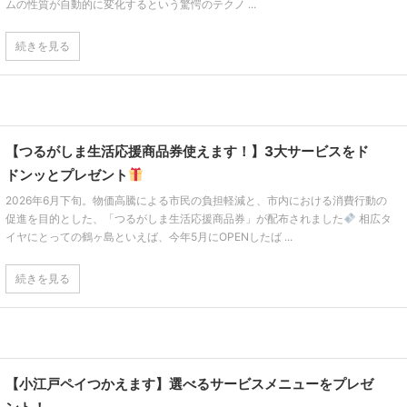
ムの性質が自動的に変化するという驚愕のテクノ ...
続きを見る
【つるがしま生活応援商品券使えます！】3大サービスをド
ドンッとプレゼント
2026年6月下旬。物価高騰による市民の負担軽減と、市内における消費行動の
促進を目的とした、「つるがしま生活応援商品券」が配布されました
相広タ
イヤにとっての鶴ヶ島といえば、今年5月にOPENしたば ...
続きを見る
【小江戸ペイつかえます】選べるサービスメニューをプレゼ