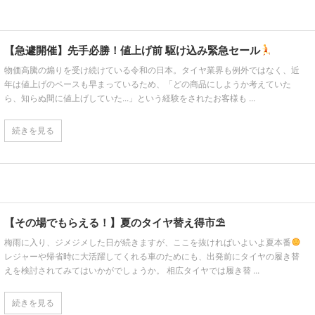
【急遽開催】先手必勝！値上げ前 駆け込み緊急セール
物価高騰の煽りを受け続けている令和の日本。タイヤ業界も例外ではなく、近
年は値上げのペースも早まっているため、「どの商品にしようか考えていた
ら、知らぬ間に値上げしていた...」という経験をされたお客様も ...
続きを見る
【その場でもらえる！】夏のタイヤ替え得市⛱
梅雨に入り、ジメジメした日が続きますが、ここを抜ければいよいよ夏本番
レジャーや帰省時に大活躍してくれる車のためにも、出発前にタイヤの履き替
えを検討されてみてはいかがでしょうか。 相広タイヤでは履き替 ...
続きを見る