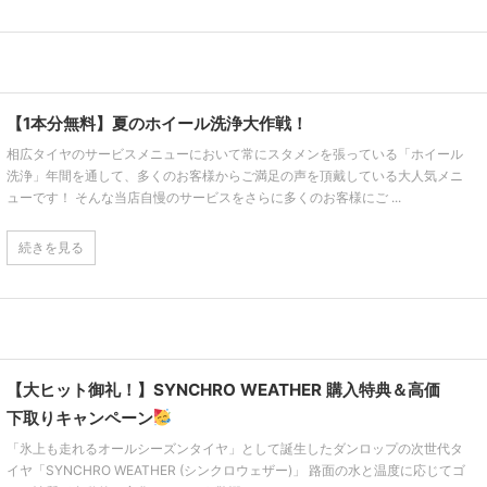
【1本分無料】夏のホイール洗浄大作戦！
相広タイヤのサービスメニューにおいて常にスタメンを張っている「ホイール
洗浄」年間を通して、多くのお客様からご満足の声を頂戴している大人気メニ
ューです！ そんな当店自慢のサービスをさらに多くのお客様にご ...
続きを見る
【大ヒット御礼！】SYNCHRO WEATHER 購入特典＆高価
下取りキャンペーン
「氷上も走れるオールシーズンタイヤ」として誕生したダンロップの次世代タ
イヤ「SYNCHRO WEATHER (シンクロウェザー)」 路面の水と温度に応じてゴ