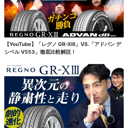
【YouTube】「レグノ GR-XⅢ」VS.「アドバン デ
シベル V553」徹底比較解説！