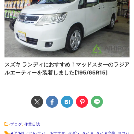
スズキ ランディにおすすめ！マッドスターのラジア
ルエーティーを装着しました[195/65R15]
-
ブログ
,
作業日誌
-
ADVAN（アドバン）
,
おすすめ
,
セダン
,
タイヤ
,
タイヤ交換
,
ヨコハ