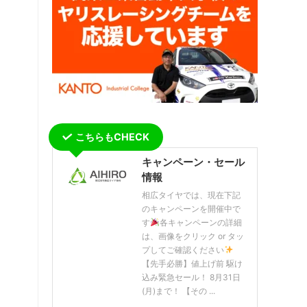
こちらもCHECK
キャンペーン・セール
情報
相広タイヤでは、現在下記
のキャンペーンを開催中で
す
各キャンペーンの詳細
は、画像をクリック or タッ
プしてご確認ください
【先手必勝】値上げ前 駆け
込み緊急セール！ 8月31日
(月)まで！ 【その ...