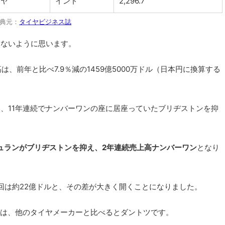
イヤ
インド
2,296.7
典元：
タイヤビジネス誌
はないように思います。
、前年と比べ7.9％減の1459億5000万ドル（日本円に換算する
し、11年連続でナンバーワンの座に居座っていたブリヂストンを抑
シュランがブリヂストンを抑え、2年連続売上高ナンバーワン
となり
回は約22億ドルと、その差が大きく開くことになりました。
は、他のタイヤメーカーと比べるとダントツです。