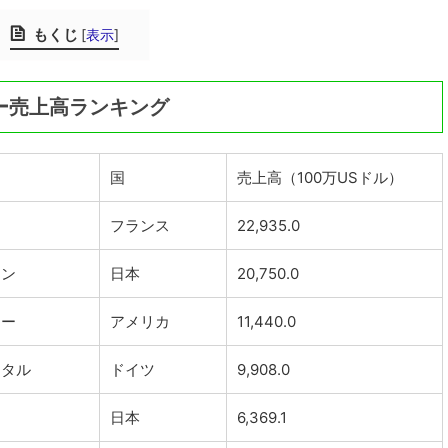
もくじ
[
表示
]
カー売上高ランキング
国
売上高（100万USドル）
ン
フランス
22,935.0
トン
日本
20,750.0
ヤー
アメリカ
11,440.0
ンタル
ドイツ
9,908.0
日本
6,369.1