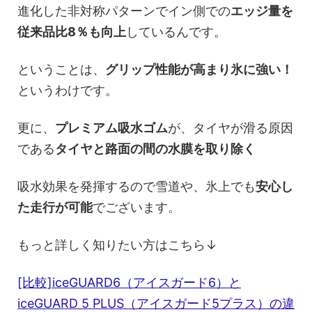
進化した非対称パターンでイン側での
エッジ量を
従来品比8％も向上
しているんです。
ということは、
グリップ性能が高まり氷に強い！
というわけです。
更に、
プレミアム吸水ゴム
が、タイヤが滑る原因
である
タイヤと路面の間の水膜を取り除く
吸水効果を発揮するので雪道や、氷上でも
安心し
た走行が可能
でございます。
もっと詳しく知りたい方はこちら↓
[比較]iceGUARD6（アイスガード6）と
iceGUARD 5 PLUS（アイスガード5プラス）の違