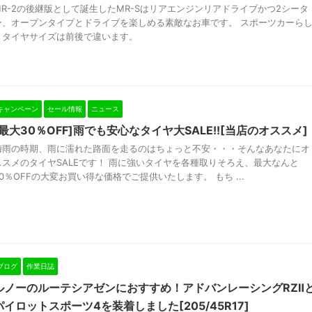
MR-2の後継版として誕生したMR-Sはリアエンジンリアドライブかつ2シータ
ー、オープンタイプとドライブを楽しめる素敵なお車です。 スポーツカーら
くタイヤサイズは前後で違います。
キャンペーン
セール情報
ニュース
[最大30％OFF]雨でも安心なタイヤ大SALE!![当店のオススメ]
梅雨の時期、雨に濡れた路面を走るのはちょっと不安・・・そんなあなたにオ
ススメのタイヤSALEです！ 雨に強いタイヤを各種取りそろえ、最大なんと
30％OFFの大変お買い得な価格でご提供いたします。 もち ...
ブログ
作業日誌
ルノーのルーテシアゼンにおすすめ！アドバンレーシングRZⅡ
パイロットスポーツ4を装着しました[205/45R17]