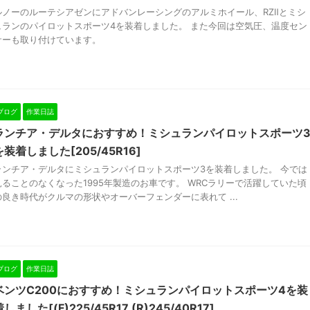
ルノーのルーテシアゼンにアドバンレーシングのアルミホイール、RZⅡとミシ
ュランのパイロットスポーツ4を装着しました。 また今回は空気圧、温度セン
サーも取り付けています。
ブログ
作業日誌
ランチア・デルタにおすすめ！ミシュランパイロットスポーツ
を装着しました[205/45R16]
ランチア・デルタにミシュランパイロットスポーツ3を装着しました。 今では
見ることのなくなった1995年製造のお車です。 WRCラリーで活躍していた頃
の良き時代がクルマの形状やオーバーフェンダーに表れて ...
ブログ
作業日誌
ベンツC200におすすめ！ミシュランパイロットスポーツ4を装
しました[(F)225/45R17 (R)245/40R17]