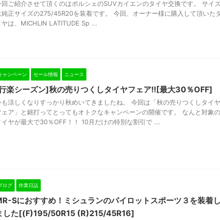
今回ご紹介させて頂くのはポルシェのSUVカイエンのタイヤ交換です。 サイ
は純正サイズの275/45R20を装着です。 今回、オーナー様に購入して頂いた
ヤは、MICHLIN LATITUDE Sp ...
キャンペーン
セール情報
ニュース
[行楽シーズン]秋の売りつくしタイヤフェア!![最大30％OFF]
外も涼しくなりすっかり秋めいてきましたね。 今回は「秋の売りつくしタイ
フェア」と銘打ってとってもオトクなキャンペーンの開催です。 なんと対象
タイヤが最大で30％OFF！！ 10月だけの特別な割引で ...
ブログ
作業日誌
MR-Sにおすすめ！ミシュランのパイロットスポーツ３を装着
した[(F)195/50R15 (R)215/45R16]