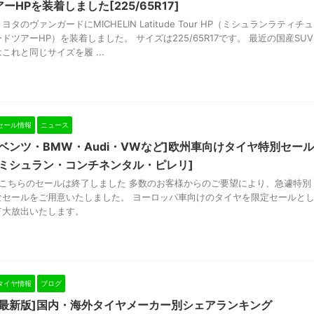
アーHPを装着しました[225/65R17]
ヨタのヴァンガードにMICHELIN Latitude Tour HP（ミシュランラティチュ
ードツアーHP）を装着しました。 サイズは225/65R17です。 最近の国産SUV
はこれと同じサイズを履 ...
セール情報
ニュース
[ベンツ・BMW・Audi・VWなど]欧州車向けタイヤ特別セール
[ミシュラン・コンチネンタル・ピレリ]
※こちらのセールは終了しました 多数のお客様からのご要望により、急遽特別
なセールをご用意いたしました。 ヨーロッパ車向けのタイヤを限定セールと
て大放出いたします。
タイヤ情報
ブログ
[最新版]国内・海外タイヤメーカー別シェアランキング