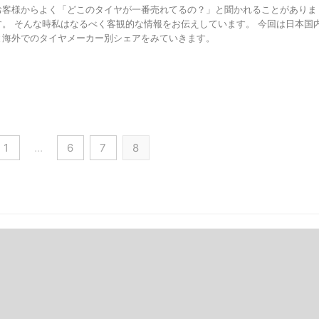
お客様からよく「どこのタイヤが一番売れてるの？」と聞かれることがありま
す。 そんな時私はなるべく客観的な情報をお伝えしています。 今回は日本国
と海外でのタイヤメーカー別シェアをみていきます。
1
…
6
7
8