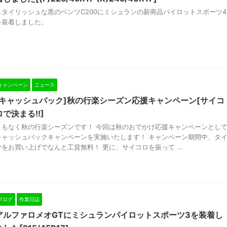
スタイリッシュな黒のベンツC200にミシュランの新商品パイロットスポーツ4
を装着しました。
キャンペーン
ニュース
[キャッシュバック]秋の行楽シーズン応援キャンペーン[サイコ
ロで決まる!!]
まもなく秋の行楽シーズンです！ 今回は秋のおでかけ応援キャンペーンとし
キャッシュバックキャンペーンを実施いたします！ キャンペーン期間中、タ
ヤをお買い上げでなんと工賃無料！ 更に、サイコロを振って ...
ブログ
作業日誌
アルファロメオGTにミシュランパイロットスポーツ3を装着し