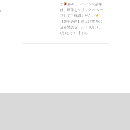
す
各キャンペーンの詳細
内
は、画像をクリック or タッ
プしてご確認ください
【先手必勝】値上げ前 駆け
込み緊急セール！ 8月31日
(月)まで！ 【その ...