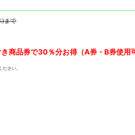
木)まで
き商品券で30％分お得（A券・B券使用
ください。